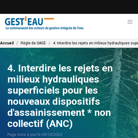
Aller
au
contenu
principal
Fil d'Ariane
Accueil
Règle de SAGE
4. Interdire les rejets en milieux hydrauliques su
4. Interdire les rejets en
milieux hydrauliques
superficiels pour les
nouveaux dispositifs
d'assainissement * non
collectif (ANC)
Page mise à jour le 09/10/2024