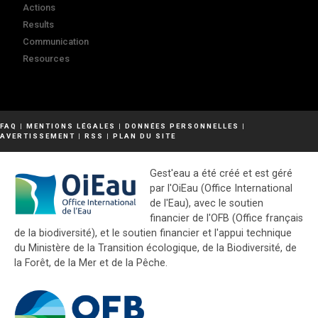
Actions
Results
Communication
Resources
FAQ
|
MENTIONS LÉGALES
|
DONNÉES PERSONNELLES
|
AVERTISSEMENT
|
RSS
|
PLAN DU SITE
Gest'eau a été créé et est géré
par l'OiEau (Office International
de l'Eau), avec le soutien
financier de l'OFB (Office français
de la biodiversité), et le soutien financier et l'appui technique
du Ministère de la Transition écologique, de la Biodiversité, de
la Forêt, de la Mer et de la Pêche.