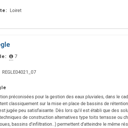
te
Loiret
ègle
le
7
REGLE04021_07
gle
tion préconisées pour la gestion des eaux pluviales, dans le cad
ent classiquement sur la mise en place de bassins de rétention.
st jugée peu satisfaisante. Dès lors qu'il est établi que des sol
, techniques de construction alternatives type toits terrasse ou c
oues, bassins d’infiltration…) permettent d’atteindre le même résu