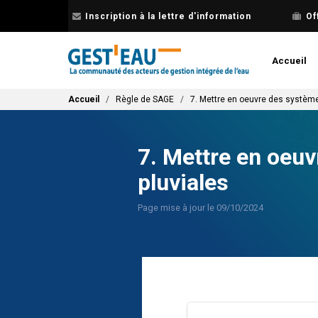
Aller
Inscription à la lettre d'information
Of
au
contenu
principal
Accueil
Fil d'Ariane
Accueil
Règle de SAGE
7. Mettre en oeuvre des système
7. Mettre en oeuv
pluviales
Page mise à jour le 09/10/2024