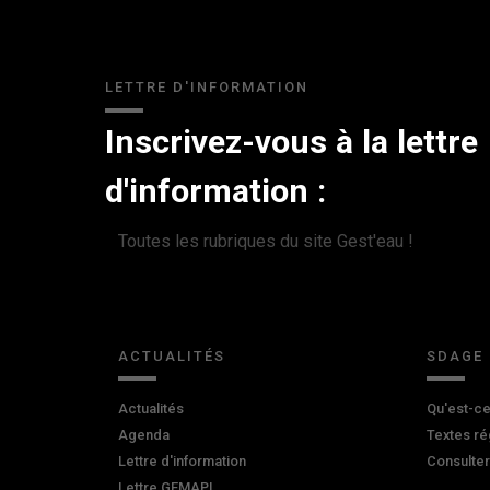
LETTRE D'INFORMATION
Inscrivez-vous à la lettre
d'information :
Toutes les rubriques du site Gest'eau !
ACTUALITÉS
SDAGE
Actualités
Qu'est-ce
Agenda
Textes ré
Lettre d'information
Consulte
Lettre GEMAPI