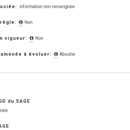
sociée
information non renseignée
 règle
Non
en vigueur
Non
 amenée à évoluer
Aboutie
GD du SAGE
gnée
AGE