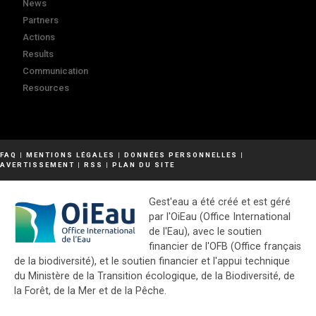
News
Partners
Actions
Results
Communication
Resources
FAQ
|
MENTIONS LÉGALES
|
DONNÉES PERSONNELLES
|
AVERTISSEMENT
|
RSS
|
PLAN DU SITE
Gest'eau a été créé et est géré
par l'OiEau (Office International
de l'Eau), avec le soutien
financier de l'OFB (Office français
de la biodiversité), et le soutien financier et l'appui technique
du Ministère de la Transition écologique, de la Biodiversité, de
la Forêt, de la Mer et de la Pêche.