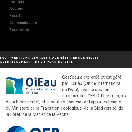
Partners
Actions
Results
Communication
Resources
FAQ
|
MENTIONS LÉGALES
|
DONNÉES PERSONNELLES
|
AVERTISSEMENT
|
RSS
|
PLAN DU SITE
Gest'eau a été créé et est géré
par l'OiEau (Office International
de l'Eau), avec le soutien
financier de l'OFB (Office français
de la biodiversité), et le soutien financier et l'appui technique
du Ministère de la Transition écologique, de la Biodiversité, de
la Forêt, de la Mer et de la Pêche.