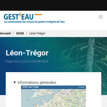
Aller
au
contenu
principal
Fil d'Ariane
Accueil
SAGE
Léon-Trégor
Léon-Trégor
Page mise à jour le 26/08/2024
Informations générales