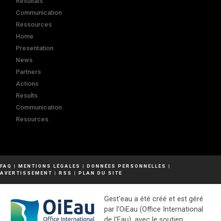
Résultats
Communication
Ressources
Home
Presentation
News
Partners
Actions
Results
Communication
Resources
FAQ
|
MENTIONS LÉGALES
|
DONNÉES PERSONNELLES
|
AVERTISSEMENT
|
RSS
|
PLAN DU SITE
Gest'eau a été créé et est géré
par l'OiEau (Office International
de l'Eau), avec le soutien