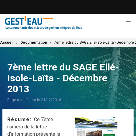
Aller
au
contenu
principal
Fil d'Ariane
Accueil
Documentation
7ème lettre du SAGE Ellé-Isole-Laïta - Décembre
7ème lettre du SAGE Ellé-
Isole-Laïta - Décembre
2013
Page mise à jour le 21/12/2016
Résumé
Ce 7ème
numéro de la lettre
d’information présente la