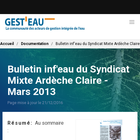
Aller
au
contenu
principal
Fil d'Ariane
Accueil
Documentation
Bulletin inf'eau du Syndicat Mixte Ardèche Clair
Bulletin inf'eau du Syndicat
Mixte Ardèche Claire -
Mars 2013
Page mise à jour le 21/12/2016
Résumé
Au sommaire
: