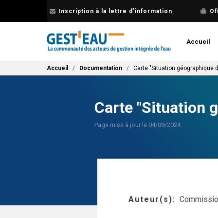
Aller
Inscription à la lettre d'information
Of
au
contenu
principal
Accueil
Fil d'Ariane
Accueil
Documentation
Carte "Situation géographique 
Carte "Situation 
Page mise à jour le 04/09/2024
Auteur(s)
Commission