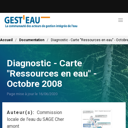
Aller
au
contenu
principal
Fil d'Ariane
Accueil
Documentation
Diagnostic - Carte "Ressources en eau" - Octobr
Diagnostic - Carte
"Ressources en eau" -
Octobre 2008
Page mise à jour le 16/06/2020
Auteur(s)
Commission
locale de l'eau du SAGE Cher
amont