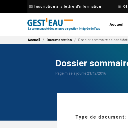
Aller
Inscription à la lettre d'information
Of
au
contenu
principal
Accueil
Fil d'Ariane
Accueil
Documentation
Dossier sommaire de candidat
Dossier sommaire
Page mise à jour le 21/12/2016
Type de document