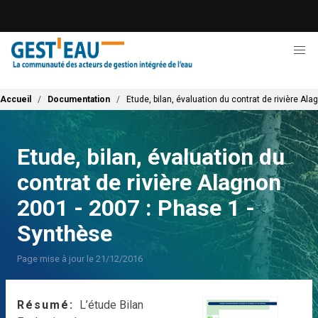
Aller
au
contenu
principal
Fil d'Ariane
Accueil
Documentation
Etude, bilan, évaluation du contrat de rivière Al
Etude, bilan, évaluation du
contrat de rivière Alagnon
2001 - 2007 : Phase 1 -
Synthèse
Page mise à jour le 21/12/2016
Résumé
L’étude Bilan