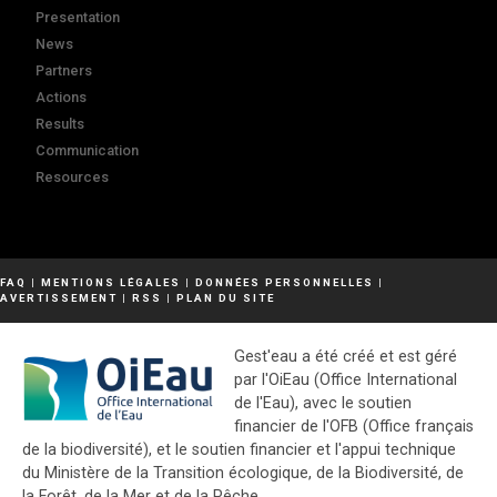
Presentation
News
Partners
Actions
Results
Communication
Resources
FAQ
|
MENTIONS LÉGALES
|
DONNÉES PERSONNELLES
|
AVERTISSEMENT
|
RSS
|
PLAN DU SITE
Gest'eau a été créé et est géré
par l'OiEau (Office International
de l'Eau), avec le soutien
financier de l'OFB (Office français
de la biodiversité), et le soutien financier et l'appui technique
du Ministère de la Transition écologique, de la Biodiversité, de
la Forêt, de la Mer et de la Pêche.