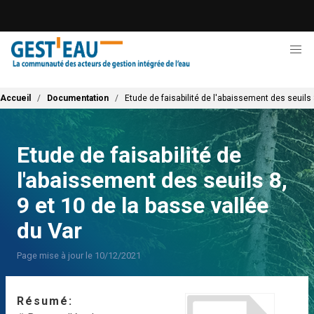
Aller
au
contenu
principal
Fil d'Ariane
Accueil
Documentation
Etude de faisabilité de l'abaissement des seuils 
Etude de faisabilité de
l'abaissement des seuils 8,
9 et 10 de la basse vallée
du Var
Page mise à jour le 10/12/2021
Résumé