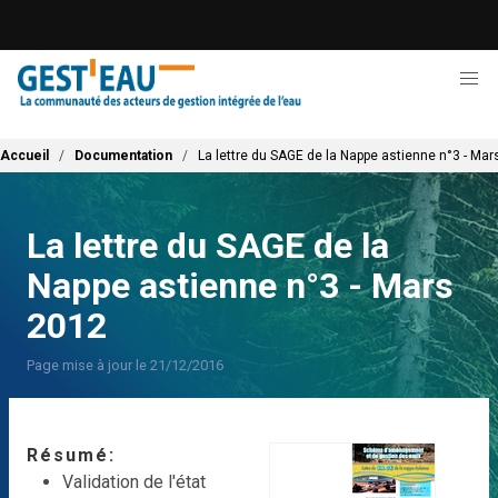
Aller
au
contenu
principal
Fil d'Ariane
Accueil
Documentation
La lettre du SAGE de la Nappe astienne n°3 - Ma
La lettre du SAGE de la
Nappe astienne n°3 - Mars
2012
Page mise à jour le 21/12/2016
Résumé
Validation de l'état