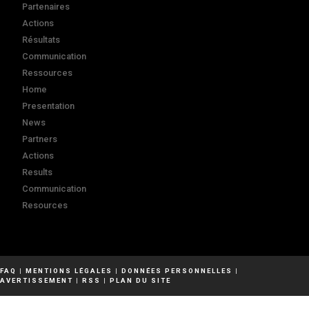
Partenaires
Actions
Résultats
Communication
Ressources
Home
Presentation
News
Partners
Actions
Results
Communication
Resources
FAQ
|
MENTIONS LÉGALES
|
DONNÉES PERSONNELLES
|
AVERTISSEMENT
|
RSS
|
PLAN DU SITE