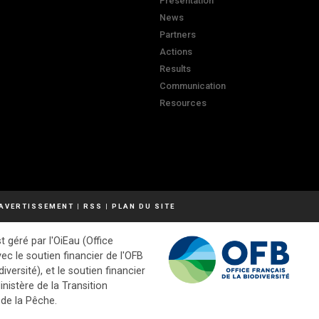
Presentation
News
Partners
Actions
Results
Communication
Resources
AVERTISSEMENT
|
RSS
|
PLAN DU SITE
t géré par l'OiEau (Office
vec le soutien financier de l'OFB
diversité), et le soutien financier
inistère de la Transition
 de la Pêche.