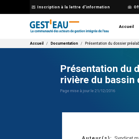
Aller
Inscription à la lettre d'information
Of
au
contenu
principal
Accueil
Fil d'Ariane
Accueil
Documentation
Présentation du dossier préala
Présentation du d
rivière du bassin
Page mise à jour le 21/12/2016
Auteur(s)
Syndicat m