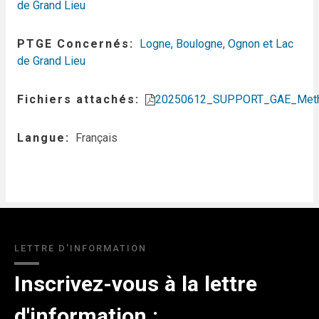
de Grand Lieu
PTGE Concernés
Logne, Boulogne, Ognon et Lac
de Grand Lieu
Fichiers attachés
20250612_SUPPORT_GAE_Meth
Langue
Français
LETTRE D'INFORMATION
Inscrivez-vous à la lettre
d'information :