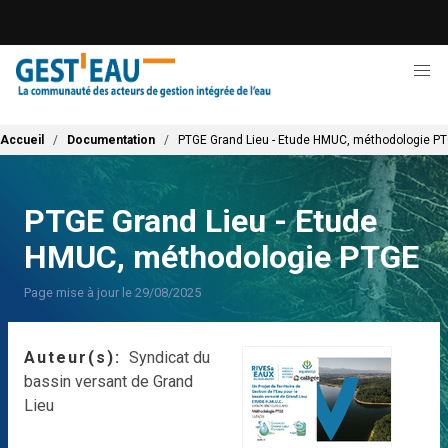
Aller
au
contenu
principal
Fil d'Ariane
Accueil
Documentation
PTGE Grand Lieu - Etude HMUC, méthodologie P
PTGE Grand Lieu - Etude
HMUC, méthodologie PTGE
Page mise à jour le 29/08/2025
Auteur(s)
Syndicat du
bassin versant de Grand
Lieu