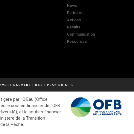
News
Partners
Actions
Results
Communication
Resources
AVERTISSEMENT
|
RSS
|
PLAN DU SITE
t géré par l'OiEau (Office
vec le soutien financier de l'OFB
diversité), et le soutien financier
inistère de la Transition
 de la Pêche.