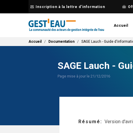
Aller
Inscription à la lettre d'information
Of
au
contenu
principal
Accueil
Fil d'Ariane
Accueil
Documentation
SAGE Lauch - Guide d'informat
SAGE Lauch - Gui
Page mise à jour le 21/12/2016
Résumé
Version d'avri