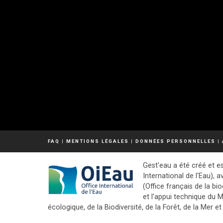
FAQ
|
MENTIONS LÉGALES
|
DONNÉES PERSONNELLES
|
Gest'eau a été créé et es
International de l'Eau), a
(Office français de la bio
et l'appui technique du M
écologique, de la Biodiversité, de la Forêt, de la Mer et