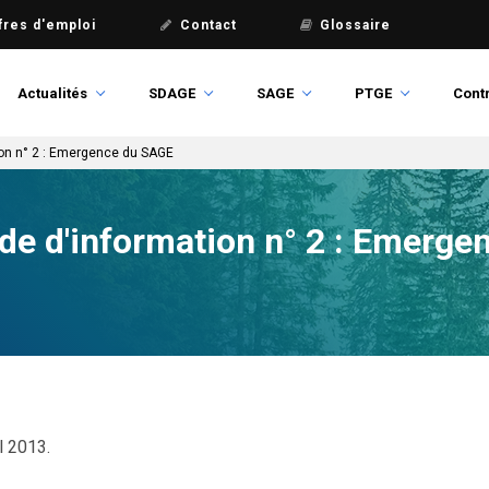
fres d'emploi
Contact
Glossaire
Actualités
SDAGE
SAGE
PTGE
Contr
ion n° 2 : Emergence du SAGE
de d'information n° 2 : Emerg
l 2013.