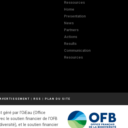
Ressources
Home
Presentation
News
Partners
Actions
Results
Communication
Resources
AVERTISSEMENT
|
RSS
|
PLAN DU SITE
t géré par l'OiEau (Office
vec le soutien financier de l'OFB
diversité), et le soutien financier