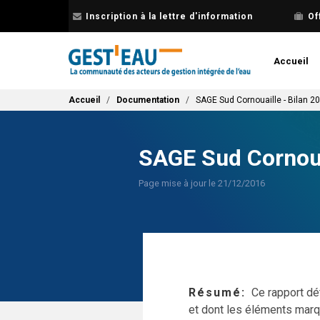
Aller
Inscription à la lettre d'information
Of
au
contenu
principal
Accueil
Fil d'Ariane
Accueil
Documentation
SAGE Sud Cornouaille - Bilan 2
SAGE Sud Cornoua
Page mise à jour le 21/12/2016
Résumé
Ce rapport dé
et dont les éléments marqu