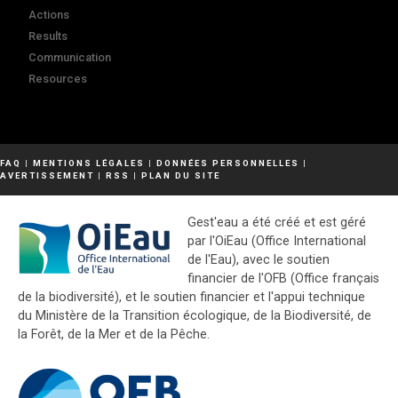
Actions
Results
Communication
Resources
FAQ
|
MENTIONS LÉGALES
|
DONNÉES PERSONNELLES
|
AVERTISSEMENT
|
RSS
|
PLAN DU SITE
Gest'eau a été créé et est géré
par l'OiEau (Office International
de l'Eau), avec le soutien
financier de l'OFB (Office français
de la biodiversité), et le soutien financier et l'appui technique
du Ministère de la Transition écologique, de la Biodiversité, de
la Forêt, de la Mer et de la Pêche.