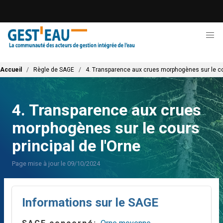
Aller
au
contenu
principal
Fil d'Ariane
Accueil
Règle de SAGE
4. Transparence aux crues morphogènes sur le cou
4. Transparence aux crues
morphogènes sur le cours
principal de l'Orne
Page mise à jour le 09/10/2024
Informations sur le SAGE