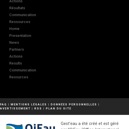
Actions
Résultats
Communication
Ressources
Home
Presentation
News
Partners
Actions
Results
Communication
Resources
FAQ
|
MENTIONS LÉGALES
|
DONNÉES PERSONNELLES
|
AVERTISSEMENT
|
RSS
|
PLAN DU SITE
Gest'eau a été créé et est géré