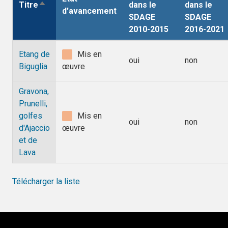
Titre
dans le
dans le
Trier
d'avancement
SDAGE
SDAGE
par
2010-2015
2016-2021
ordre
décroissant
Etang de
Mis en
oui
non
Biguglia
œuvre
Gravona,
Prunelli,
golfes
Mis en
oui
non
d'Ajaccio
œuvre
et de
Lava
Télécharger la liste