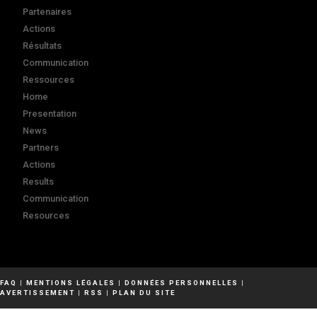
Partenaires
Actions
Résultats
Communication
Ressources
Home
Presentation
News
Partners
Actions
Results
Communication
Resources
FAQ
|
MENTIONS LÉGALES
|
DONNÉES PERSONNELLES
|
AVERTISSEMENT
|
RSS
|
PLAN DU SITE