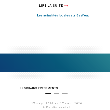
d'actions du PTGE du...
LIRE LA SUITE
LIRE LA SUITE
Les actualités locales sur Gest'eau
Les actualités locales sur Gest'eau
PROCHAINS ÉVÈNEMENTS
17 sep. 2026
14 déc. 2026
24 nov. 2026
au
au
17 sep. 2026
26 nov. 2026
16 déc. 2026
à Salon-de-Provence
à En distanciel