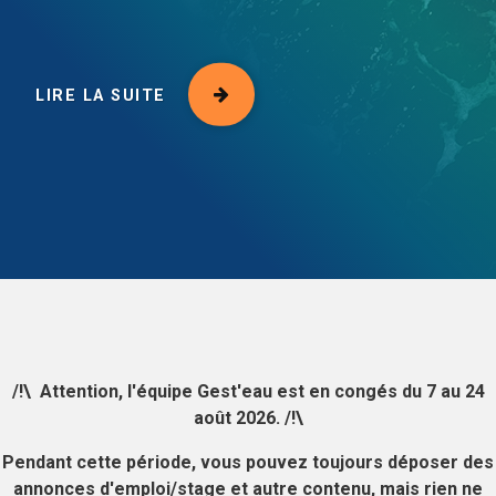
LIRE LA SUITE
LIRE LA SUITE
LIRE LA SUITE
/!\ Attention, l'équipe Gest'eau est en congés du 7 au 24
août 2026. /!\
Pendant cette période, vous pouvez toujours déposer des
annonces d'emploi/stage et autre contenu, mais rien ne