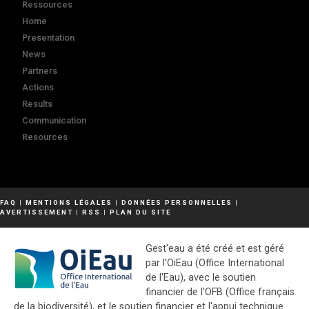
Ressources
Home
Presentation
News
Partners
Actions
Results
Communication
Resources
FAQ
|
MENTIONS LÉGALES
|
DONNÉES PERSONNELLES
|
AVERTISSEMENT
|
RSS
|
PLAN DU SITE
Gest'eau a été créé et est géré
par l'OiEau (Office International
de l'Eau), avec le soutien
financier de l'OFB (Office français
de la biodiversité), et le soutien financier et l'appui technique