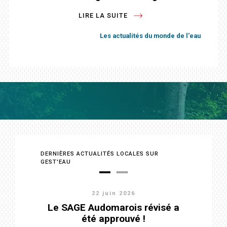
LIRE LA SUITE
LIRE LA SUITE
LIRE LA SUITE
Les actualités du monde de l'eau
Les actualités du monde de l'eau
Les actualités du monde de l'eau
DERNIÈRES ACTUALITÉS LOCALES SUR
GEST'EAU
22 juin 2026
11 juin 2026
Validation du diagnostic et avis
Le SAGE Audomarois révisé a
favorable sur le programme
été approuvé !