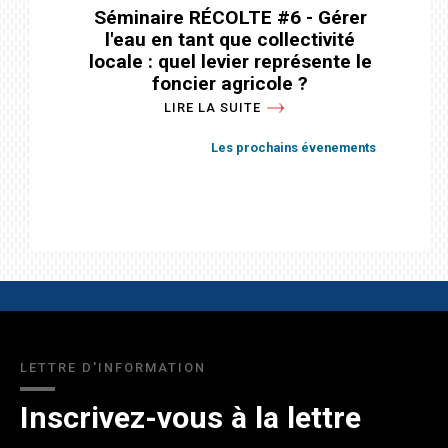
Colloque sur la gestion des eaux
Séminaire RÉCOLTE #6 - Gérer
Séminaire national SAGE 2026
l'eau en tant que collectivité
souterraines
LIRE LA SUITE
locale : quel levier représente le
LIRE LA SUITE
foncier agricole ?
Les prochains évenements
Les prochains évenements
LIRE LA SUITE
Les prochains évenements
LETTRE D'INFORMATION
Inscrivez-vous à la lettre