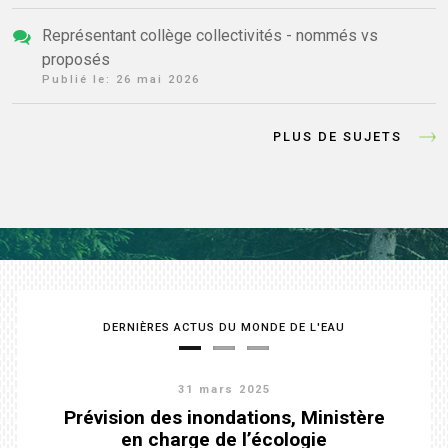
Représentant collège collectivités - nommés vs
proposés
Publié le:
26 mai 2026
PLUS DE SUJETS
DERNIÈRES ACTUS DU MONDE DE L'EAU
31 mars 2025
31 mars 2025
Stratégie de développement durable -
Prévision des inondations, Ministère
Les chiffres-clés de l'OIEau
en charge de l’écologie
Agenda 2030