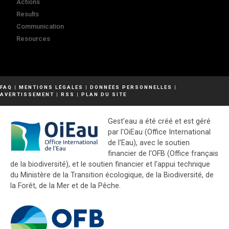
Actions
Results
Communication
Resources
FAQ
|
MENTIONS LÉGALES
|
DONNÉES PERSONNELLES
|
AVERTISSEMENT
|
RSS
|
PLAN DU SITE
Gest'eau a été créé et est géré
par l'OiEau (Office International
de l'Eau), avec le soutien
financier de l'OFB (Office français
de la biodiversité), et le soutien financier et l'appui technique
du Ministère de la Transition écologique, de la Biodiversité, de
la Forêt, de la Mer et de la Pêche.