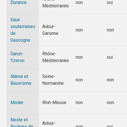
Durance
non
oui
Méditerranée
Eaux
souterraines
Adour-
non
non
de
Garonne
Gascogne
Garon-
Rhône-
non
oui
Yzeron
Méditerranée
Marne et
Seine-
non
non
Beuvronne
Normandie
Moder
Rhin-Meuse
non
non
Neste et
Adour-
Rivières de
non
oui