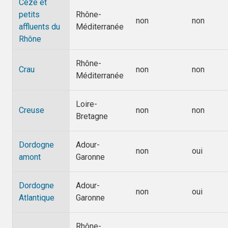
Cèze et
petits
Rhône-
non
non
affluents du
Méditerranée
Rhône
Rhône-
Crau
non
non
Méditerranée
Loire-
Creuse
non
non
Bretagne
Dordogne
Adour-
non
oui
amont
Garonne
Dordogne
Adour-
non
oui
Atlantique
Garonne
Rhône-