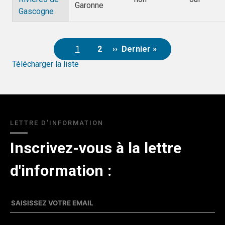
Garonne
Gascogne
1
2
››
Dernier »
Page
Page
Pagination
Page suivante
Dernière page
Télécharger la liste
courante
LETTRE D'INFORMATION
Inscrivez-vous à la lettre
d'information :