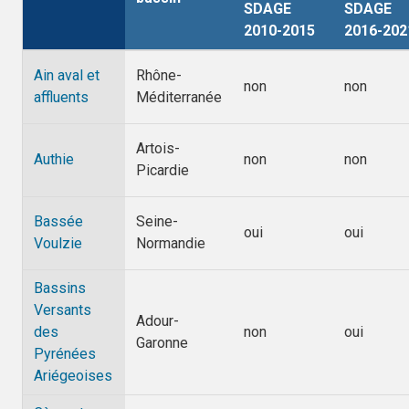
SDAGE
SDAGE
par
2010-2015
2016-202
ordre
décroissant
Ain aval et
Rhône-
non
non
affluents
Méditerranée
Artois-
Authie
non
non
Picardie
Bassée
Seine-
oui
oui
Voulzie
Normandie
Bassins
Versants
Adour-
des
non
oui
Garonne
Pyrénées
Ariégeoises