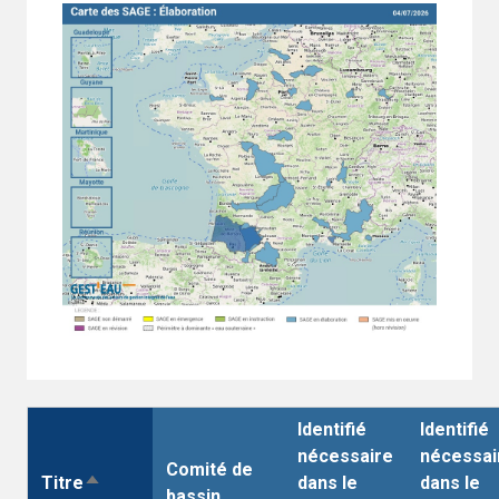
Identifié
Identifié
nécessaire
nécessai
Comité de
Titre
dans le
dans le
Trier
bassin