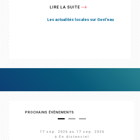
d'actions du PTGE du...
LIRE LA SUITE
LIRE LA SUITE
Les actualités locales sur Gest'eau
Les actualités locales sur Gest'eau
PROCHAINS ÉVÈNEMENTS
17 sep. 2026
14 déc. 2026
24 nov. 2026
au
17 sep. 2026
26 nov. 2026
16 déc. 2026
à Salon-de-Provence