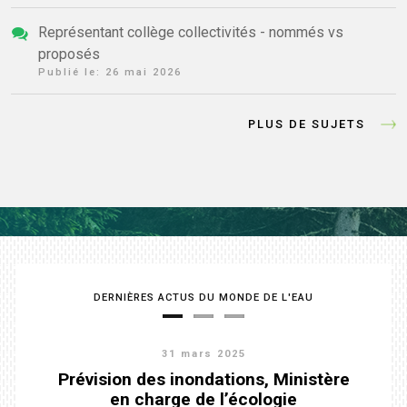
Représentant collège collectivités - nommés vs
proposés
Publié le:
26 mai 2026
PLUS DE SUJETS
DERNIÈRES ACTUS DU MONDE DE L'EAU
31 mars 2025
Stratégie de développement durable -
Prévision des inondations, Ministère
Les chiffres-clés de l'OIEau
en charge de l’écologie
Agenda 2030