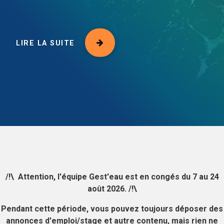
LIRE LA SUITE
LIRE LA SUITE
LIRE LA SUITE
/!\ Attention, l'équipe Gest'eau est en congés du 7 au 24
août 2026. /!\
Pendant cette période, vous pouvez toujours déposer des
annonces d'emploi/stage et autre contenu, mais rien ne