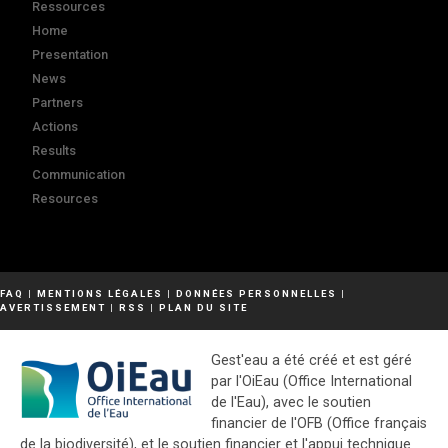
Ressources
Home
Presentation
News
Partners
Actions
Results
Communication
Resources
FAQ
|
MENTIONS LÉGALES
|
DONNÉES PERSONNELLES
|
AVERTISSEMENT
|
RSS
|
PLAN DU SITE
Gest'eau a été créé et est géré
par l'OiEau (Office International
de l'Eau), avec le soutien
financier de l'OFB (Office français
de la biodiversité), et le soutien financier et l'appui technique