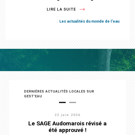
LIRE LA SUITE
LIRE LA SUITE
LIRE LA SUITE
Les actualités du monde de l'eau
Les actualités du monde de l'eau
Les actualités du monde de l'eau
DERNIÈRES ACTUALITÉS LOCALES SUR
GEST'EAU
11 juin 2026
Validation du diagnostic et avis
Le SAGE Audomarois révisé a
favorable sur le programme
été approuvé !