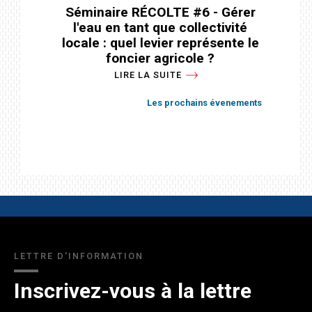
Colloque sur la gestion des eaux
Séminaire RÉCOLTE #6 - Gérer
Séminaire national SAGE 2026
l'eau en tant que collectivité
souterraines
LIRE LA SUITE
locale : quel levier représente le
LIRE LA SUITE
foncier agricole ?
Les prochains évenements
Les prochains évenements
LIRE LA SUITE
Les prochains évenements
LETTRE D'INFORMATION
Inscrivez-vous à la lettre