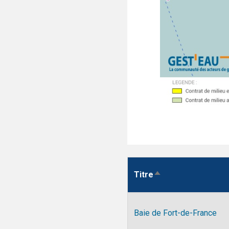
Titre
Trier
par
ordre
décroissant
Baie de Fort-de-France