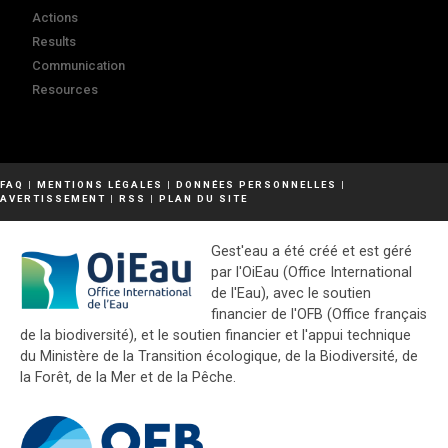
Actions
Results
Communication
Resources
FAQ
|
MENTIONS LÉGALES
|
DONNÉES PERSONNELLES
|
AVERTISSEMENT
|
RSS
|
PLAN DU SITE
Gest'eau a été créé et est géré
par l'OiEau (Office International
de l'Eau), avec le soutien
financier de l'OFB (Office français
de la biodiversité), et le soutien financier et l'appui technique
du Ministère de la Transition écologique, de la Biodiversité, de
la Forêt, de la Mer et de la Pêche.