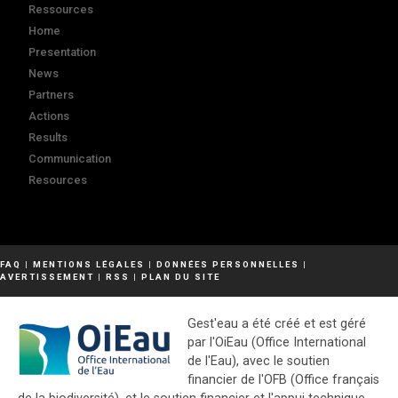
Ressources
Home
Presentation
News
Partners
Actions
Results
Communication
Resources
FAQ
|
MENTIONS LÉGALES
|
DONNÉES PERSONNELLES
|
AVERTISSEMENT
|
RSS
|
PLAN DU SITE
Gest'eau a été créé et est géré
par l'OiEau (Office International
de l'Eau), avec le soutien
financier de l'OFB (Office français