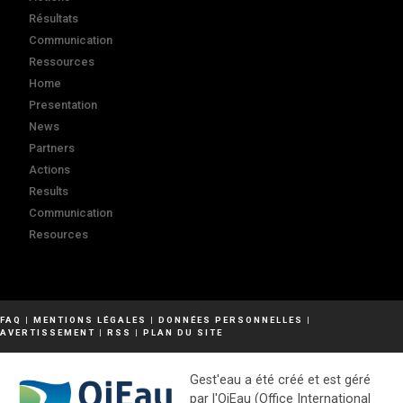
Résultats
Communication
Ressources
Home
Presentation
News
Partners
Actions
Results
Communication
Resources
FAQ
|
MENTIONS LÉGALES
|
DONNÉES PERSONNELLES
|
AVERTISSEMENT
|
RSS
|
PLAN DU SITE
Gest'eau a été créé et est géré
par l'OiEau (Office International